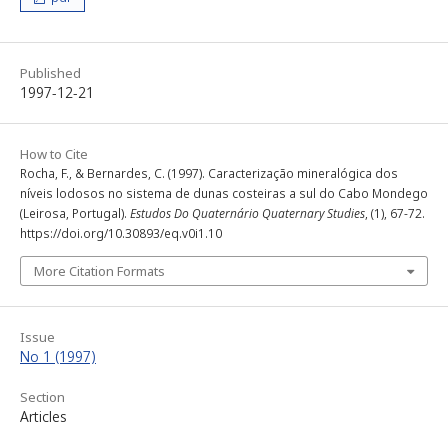
Published
1997-12-21
How to Cite
Rocha, F., & Bernardes, C. (1997). Caracterização mineralógica dos
níveis lodosos no sistema de dunas costeiras a sul do Cabo Mondego
(Leirosa, Portugal).
Estudos Do Quaternário Quaternary Studies
, (1), 67-72.
https://doi.org/10.30893/eq.v0i1.10
More Citation Formats
Issue
No 1 (1997)
Section
Articles