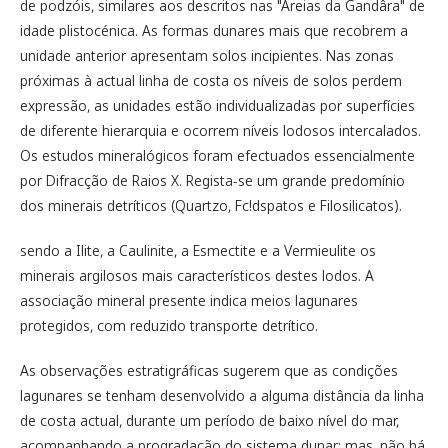
de podzóis, similares aos descritos nas "Areias da Gandâra" de
idade plistocénica. As formas dunares mais que recobrem a
unidade anterior apresentam solos incipientes. Nas zonas
próximas à actual linha de costa os níveis de solos perdem
expressão, as unidades estão individualizadas por superfícies
de diferente hierarquia e ocorrem níveis lodosos intercalados.
Os estudos mineralógicos foram efectuados essencialmente
por Difracção de Raios X. Regista-se um grande predomínio
dos minerais detríticos (Quartzo, Fc!dspatos e Filosilicatos).
sendo a Ilite, a Caulinite, a Esmectite e a Vermieulite os
minerais argilosos mais característicos destes lodos. A
associação mineral presente indica meios lagunares
protegidos, com reduzido transporte detrítico.
As observações estratigráficas sugerem que as condições
lagunares se tenham desenvolvido a alguma distância da linha
de costa actual, durante um período de baixo nível do mar,
acompanhando a progradação do sistema dunar; mas, não há