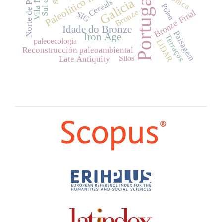
Norte de Portugal
Paleolítico Inferior
Portugal
Galicia
Cereals
Polen
Bronze
Bronze Final
SIG
Idade do Bronze
Paisagem
Iron Age
Terraços
paleoecologia
LiDAR
Reconstrucción paleoambiental
Silos
Late Antiquity