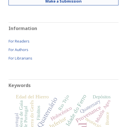
Make a Submission
Information
For Readers
For Authors
For Librarians
Keywords
Idade do Ferro
Edad del Hierro
Rio Tejo
Depósitos
Quaternário
Quaternary
Middle Ages
Serra do Gerês
Vila Nova de Gaia
Provenance
Holocénico
Sul de Portugal
Fitolitos
Bronce
neotectónica