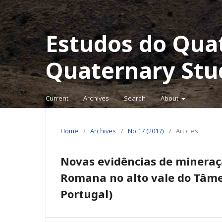
Estudos do Qua
Quaternary Stu
Current
Archives
Search
About
Home
/
Archives
/
No 17 (2017)
/
Articles
Novas evidências de mineraç
Romana no alto vale do Tâme
Portugal)