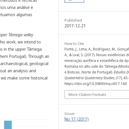
s métodos e técnicas
amos uma análise e
efetuamos algumas
Published
2017-12-21
pper Tâmega valley
this work, we intend to
How to Cite
as in the upper Tâmega
Fonte, J., Lima, A., Rodríguez, M., Gonçalv
A., & Leal, S. (2017). Novas evidências d
thern Portugal). Through an
mineração aurífera e estanhífera de é
 archaeological, geological
Romana no alto vale do Tâmega (Mont
out an analysis and
e Boticas, Norte de Portugal).
Estudos 
d, we make some historical
Quaternário Quaternary Studies
, (17), 45
https://doi.org/10.30893/eq.v0i17.160
More Citation Formats
Issue
No 17 (2017)