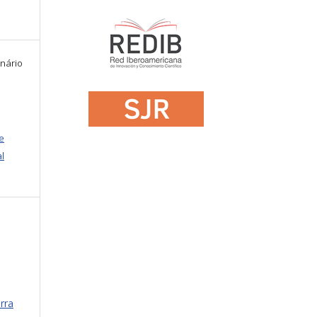
rnário
e
l
rra