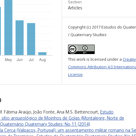
Section
Articles
Copyright (c) 2017 Estudos do Quate
/ Quaternary Studies
This work is licensed under a
Creativ
Commons Attribution 4.0 Internationa
License
.
)
a, M. Fátima Araújo, João Fonte, Ana M.S. Bettencourt,
Estudo
 sítio arqueológico de Moinhos de Golas (Montalegre, Norte de
Quaternário Quaternary Studies: No 11 (2014)
da Cerca (Valpaços, Portugal): um assentamento militar romano na Se