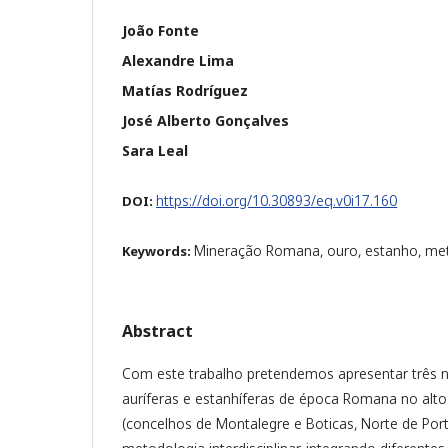
João Fonte
Alexandre Lima
Matías Rodríguez
José Alberto Gonçalves
Sara Leal
https://doi.org/10.30893/eq.v0i17.160
DOI:
Mineração Romana, ouro, estanho, meto
Keywords:
Abstract
Com este trabalho pretendemos apresentar três 
auríferas e estanhíferas de época Romana no alt
(concelhos de Montalegre e Boticas, Norte de Por