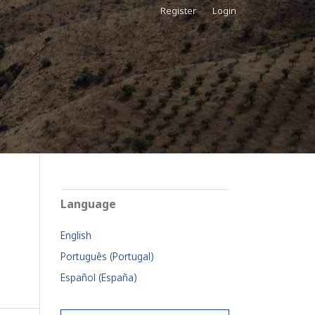
Register
Login
Language
English
Português (Portugal)
Español (España)