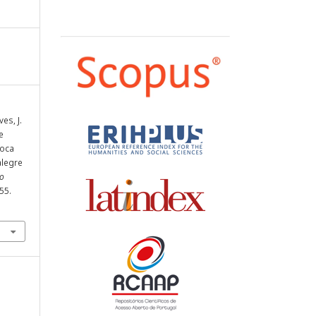
es, J.
e
poca
alegre
Do
-55.